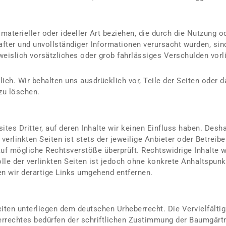
aterieller oder ideeller Art beziehen, die durch die Nutzung 
after und unvollständiger Informationen verursacht wurden, si
islich vorsätzliches oder grob fahrlässiges Verschulden vorli
dlich. Wir behalten uns ausdrücklich vor, Teile der Seiten ode
zu löschen.
tes Dritter, auf deren Inhalte wir keinen Einfluss haben. Desh
erlinkten Seiten ist stets der jeweilige Anbieter oder Betreiber
uf mögliche Rechtsverstöße überprüft. Rechtswidrige Inhalte w
lle der verlinkten Seiten ist jedoch ohne konkrete Anhaltspunk
 wir derartige Links umgehend entfernen.
eiten unterliegen dem deutschen Urheberrecht. Die Vervielfältig
rrechtes bedürfen der schriftlichen Zustimmung der Baumgärtn