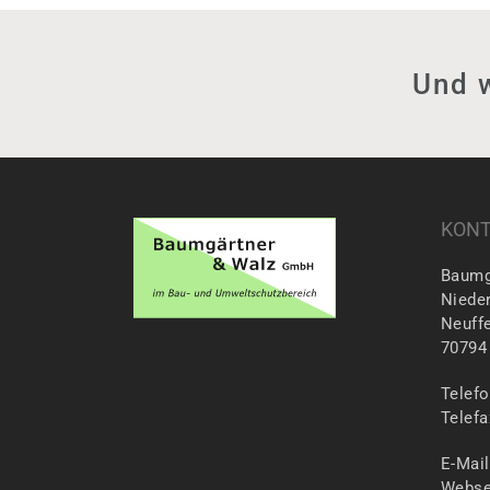
Und w
KON
Baumg
Nieder
Neuff
70794 
Telefo
Telefa
E-Mai
Webse