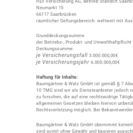
HDI Versicherung AG, Betrieb Standort Saarb
Neumarkt 15
66117 Saarbrücken
räumlicher Geltungsbereich: weltweit mit Au
Grunddeckungssumme
der Betriebs-, Produkt- und Umwelthaftpflich
Deckungssumme:
je Versicherungsfall
3.000.000,00€
je Versicherungsjahr
6.000.000,00€
Haftung für Inhalte:
Baumgärtner & Walz GmbH ist gemäß § 7 Abs.1
10 TMG sind wir als Diensteanbieter jedoch n
zu forschen, die auf eine rechtswidrige Täti
allgemeinen Gesetzen bleiben hiervon unberüh
Rechtsverletzung möglich. Bei Bekanntwerden
Baumgärtner & Walz GmbH übernimmt keinerlei 
sind somit ohne Gewähr und basieren ausschli