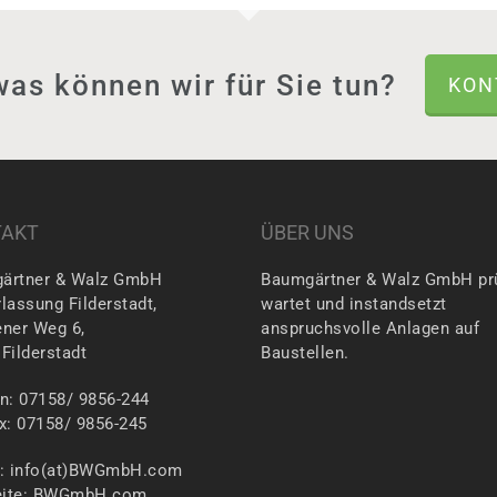
as können wir für Sie tun?
KON
TAKT
ÜBER UNS
ärtner & Walz GmbH
Baumgärtner & Walz GmbH prü
lassung Filderstadt,
wartet und instandsetzt
ener Weg 6,
anspruchsvolle Anlagen auf
Filderstadt
Baustellen.
n: 07158/ 9856-244
x: 07158/ 9856-245
l: info(at)BWGmbH.com
ite:
BWGmbH.com