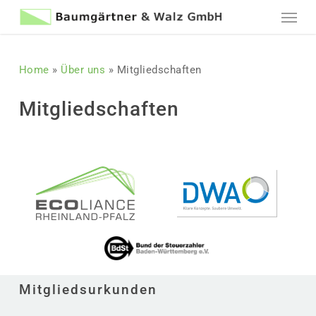
Skip
Menu
to
main
content
Home
»
Über uns
»
Mitgliedschaften
Mitgliedschaften
Mitgliedsurkunden